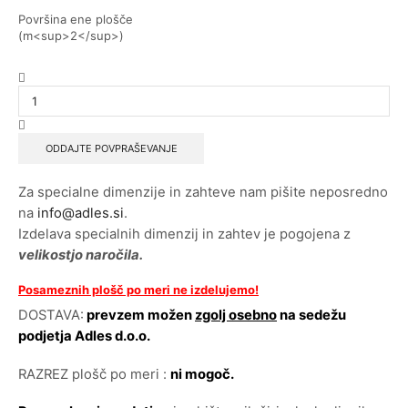
Površina ene plošče
(m<sup>2</sup>)
ODDAJTE POVPRAŠEVANJE
Za specialne dimenzije in zahteve nam pišite neposredno
na
info@adles.si
.
Izdelava specialnih dimenzij in zahtev je pogojena z
velikostjo naročila.
Posameznih plošč po meri
ne izdelujemo
!
DOSTAVA:
prevzem možen
zgolj osebno
na sedežu
podjetja Adles d.o.o.
RAZREZ plošč po meri :
ni mogoč.