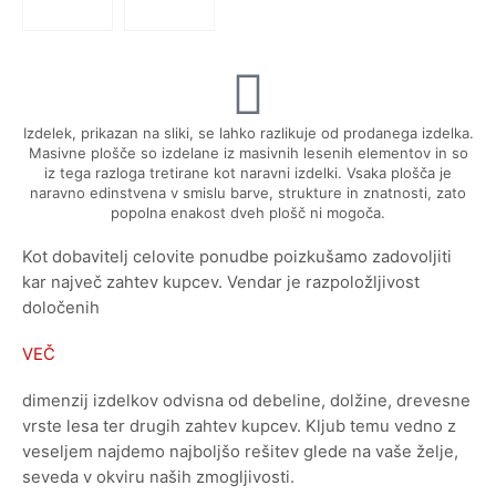
Izdelek, prikazan na sliki, se lahko razlikuje od prodanega izdelka.
Masivne plošče so izdelane iz masivnih lesenih elementov in so
iz tega razloga tretirane kot naravni izdelki. Vsaka plošča je
naravno edinstvena v smislu barve, strukture in znatnosti, zato
popolna enakost dveh plošč ni mogoča.
Kot dobavitelj celovite ponudbe poizkušamo zadovoljiti
kar največ zahtev kupcev. Vendar je razpoložljivost
določenih
VEČ
dimenzij izdelkov odvisna od debeline, dolžine, drevesne
vrste lesa ter drugih zahtev kupcev. Kljub temu vedno z
veseljem najdemo najboljšo rešitev glede na vaše želje,
seveda v okviru naših zmogljivosti.