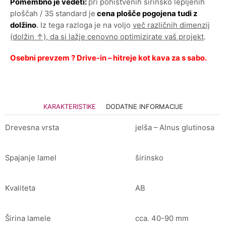
Pomembno je vedeti:
pri pohištvenih širinsko lepljenih
ploščah / 3S standard je
cena plošče pogojena tudi z
dolžino
.
Iz tega razloga je na voljo
več različnih dimenzij
(dolžin ↑), da si lažje cenovno optimizirate vaš projekt
.
Osebni prevzem ? Drive-in – hitreje kot kava za s sabo.
KARAKTERISTIKE
DODATNE INFORMACIJE
Drevesna vrsta
jelša – Alnus glutinosa
Spajanje lamel
širinsko
Kvaliteta
AB
Širina lamele
cca. 40-90 mm