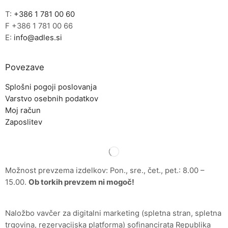
T:
+386 1 781 00 60
F +386 1 781 00 66
E:
info@adles.si
Povezave
Splošni pogoji poslovanja
Varstvo osebnih podatkov
Moj račun
Zaposlitev
Možnost prevzema izdelkov: Pon., sre., čet., pet.: 8.00 –
15.00.
Ob torkih prevzem ni mogoč!
Naložbo vavčer za digitalni marketing (spletna stran, spletna
trgovina, rezervacijska platforma) sofinancirata Republika