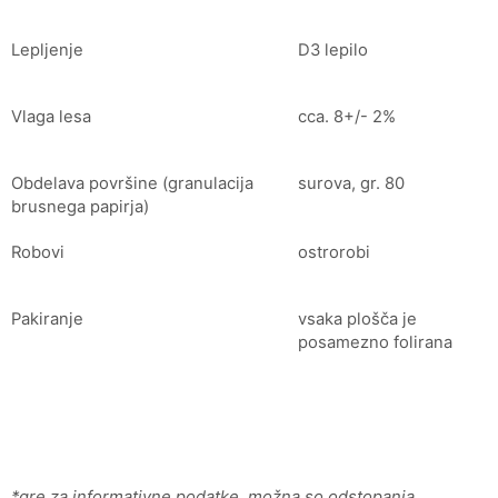
Lepljenje
D3 lepilo
Vlaga lesa
cca. 8+/- 2%
Obdelava površine (granulacija
surova, gr. 80
brusnega papirja)
Robovi
ostrorobi
Pakiranje
vsaka plošča je
posamezno folirana
*gre za informativne podatke, možna so odstopanja