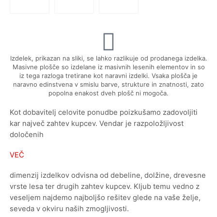
Izdelek, prikazan na sliki, se lahko razlikuje od prodanega izdelka.
Masivne plošče so izdelane iz masivnih lesenih elementov in so
iz tega razloga tretirane kot naravni izdelki. Vsaka plošča je
naravno edinstvena v smislu barve, strukture in znatnosti, zato
popolna enakost dveh plošč ni mogoča.
Kot dobavitelj celovite ponudbe poizkušamo zadovoljiti
kar največ zahtev kupcev. Vendar je razpoložljivost
določenih
VEČ
dimenzij izdelkov odvisna od debeline, dolžine, drevesne
vrste lesa ter drugih zahtev kupcev. Kljub temu vedno z
veseljem najdemo najboljšo rešitev glede na vaše želje,
seveda v okviru naših zmogljivosti.