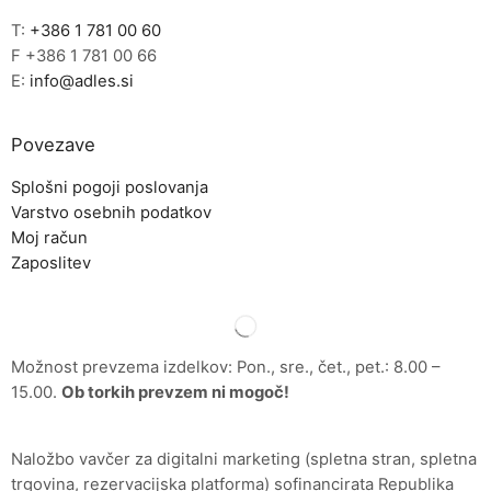
T:
+386 1 781 00 60
F +386 1 781 00 66
E:
info@adles.si
Povezave
Splošni pogoji poslovanja
Varstvo osebnih podatkov
Moj račun
Zaposlitev
Možnost prevzema izdelkov: Pon., sre., čet., pet.: 8.00 –
15.00.
Ob torkih prevzem ni mogoč!
Naložbo vavčer za digitalni marketing (spletna stran, spletna
trgovina, rezervacijska platforma) sofinancirata Republika