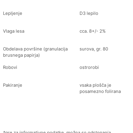
Lepljenje
D3 lepilo
Vlaga lesa
cca. 8+/- 2%
Obdelava površine (granulacija
surova, gr. 80
brusnega papirja)
Robovi
ostrorobi
Pakiranje
vsaka plošča je
posamezno folirana
*gre za informativne podatke, možna so odstopanja