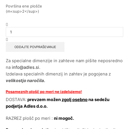
Površina ene plošče
(m<sup>2</sup>)
ODDAJTE POVPRAŠEVANJE
Za specialne dimenzije in zahteve nam pišite neposredno
na
info@adles.si
.
Izdelava specialnih dimenzij in zahtev je pogojena z
velikostjo naročila.
Posameznih plošč po meri
ne izdelujemo
!
DOSTAVA:
prevzem možen
zgolj osebno
na sedežu
podjetja Adles d.o.o.
RAZREZ plošč po meri :
ni mogoč.