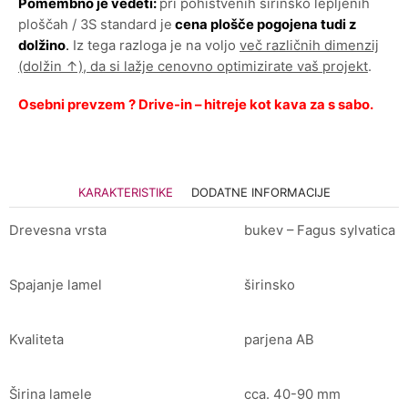
Pomembno je vedeti:
pri pohištvenih širinsko lepljenih
ploščah / 3S standard je
cena plošče pogojena tudi z
dolžino
.
Iz tega razloga je na voljo
več različnih dimenzij
(dolžin ↑), da si lažje cenovno optimizirate vaš projekt
.
Osebni prevzem ? Drive-in – hitreje kot kava za s sabo.
KARAKTERISTIKE
DODATNE INFORMACIJE
Drevesna vrsta
bukev – Fagus sylvatica
Spajanje lamel
širinsko
Kvaliteta
parjena AB
Širina lamele
cca. 40-90 mm