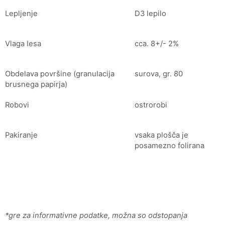
Lepljenje
D3 lepilo
Vlaga lesa
cca. 8+/- 2%
Obdelava površine (granulacija
surova, gr. 80
brusnega papirja)
Robovi
ostrorobi
Pakiranje
vsaka plošča je
posamezno folirana
*gre za informativne podatke, možna so odstopanja