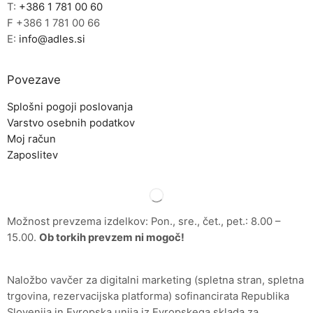
T:
+386 1 781 00 60
F +386 1 781 00 66
E:
info@adles.si
Povezave
Splošni pogoji poslovanja
Varstvo osebnih podatkov
Moj račun
Zaposlitev
Možnost prevzema izdelkov: Pon., sre., čet., pet.: 8.00 –
15.00.
Ob torkih prevzem ni mogoč!
Naložbo vavčer za digitalni marketing (spletna stran, spletna
trgovina, rezervacijska platforma) sofinancirata Republika
Slovenija in Evropska unija iz Evropskega sklada za