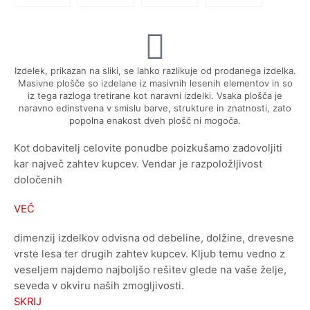
Izdelek, prikazan na sliki, se lahko razlikuje od prodanega izdelka.
Masivne plošče so izdelane iz masivnih lesenih elementov in so
iz tega razloga tretirane kot naravni izdelki. Vsaka plošča je
naravno edinstvena v smislu barve, strukture in znatnosti, zato
popolna enakost dveh plošč ni mogoča.
Kot dobavitelj celovite ponudbe poizkušamo zadovoljiti
kar največ zahtev kupcev. Vendar je razpoložljivost
določenih
VEČ
dimenzij izdelkov odvisna od debeline, dolžine, drevesne
vrste lesa ter drugih zahtev kupcev. Kljub temu vedno z
veseljem najdemo najboljšo rešitev glede na vaše želje,
seveda v okviru naših zmogljivosti.
SKRIJ