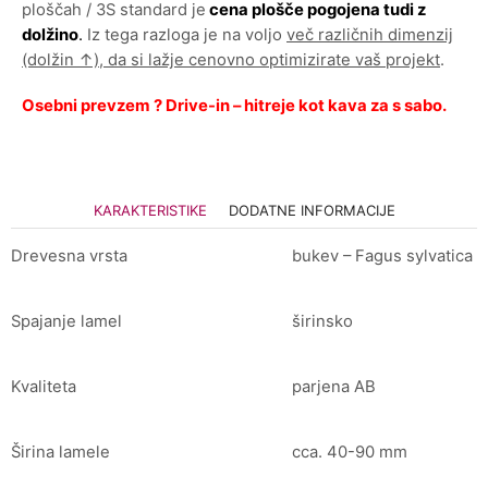
ploščah / 3S standard je
cena plošče pogojena tudi z
dolžino
.
Iz tega razloga je na voljo
več različnih dimenzij
(dolžin ↑), da si lažje cenovno optimizirate vaš projekt
.
Osebni prevzem ? Drive-in – hitreje kot kava za s sabo.
KARAKTERISTIKE
DODATNE INFORMACIJE
Drevesna vrsta
bukev – Fagus sylvatica
Spajanje lamel
širinsko
Kvaliteta
parjena AB
Širina lamele
cca. 40-90 mm