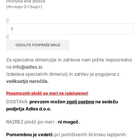
Površina ene plošče
(m<sup>2</sup>)
ODDAJTE POVPRAŠEVANJE
Za specialne dimenzije in zahteve nam pišite neposredno
na
info@adles.si
.
Izdelava specialnih dimenzij in zahtev je pogojena z
velikostjo naročila.
Posameznih plošč po meri
ne izdelujemo
!
DOSTAVA:
prevzem možen
zgolj osebno
na sedežu
podjetja Adles d.o.o.
RAZREZ plošč po meri :
ni mogoč.
Pomembno je vedeti:
pri pohištvenih širinsko lepljenih