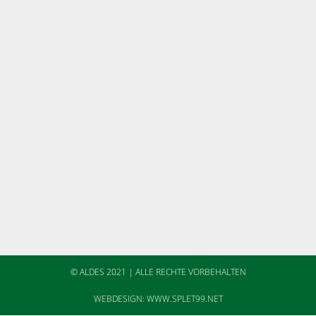
© ALDES 2021 | ALLE RECHTE VORBEHALTEN
WEBDESIGN: WWW.SPLET99.NET